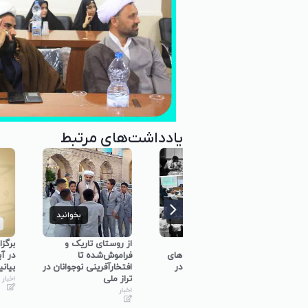
یادداشت‌های مرتبط
بخوانید
بخوانید
ب
برگزاری کارگاه
از روستای تاریک و
برگزاری حسینی
توانمندسازی حلقه‌های
فراموش‌شده تا
در آبیک با مح
میانی گفتمان‌ساز در
افتخارآفرینی نوجوانان در
بیانیه گام دوم
استان همدان
تراز ملی
اخبار
اخبار
اخبار