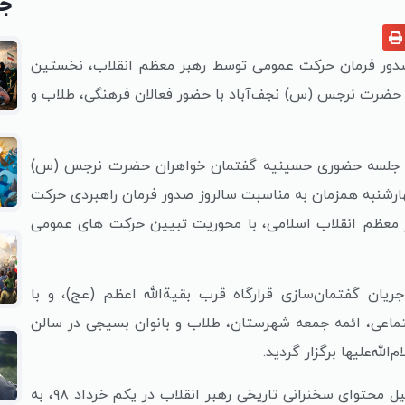
جد
 صدور فرمان حرکت عمومی توسط رهبر معظم انقلاب، نخستین
ضرت نرجس (س) نجف‌آباد با حضور فعالان فرهنگی، طلاب و
ن جلسه حضوری حسینیه گفتمان خواهران حضرت نرجس (س)
ارشنبه همزمان به مناسبت سالروز صدور فرمان راهبردی حرکت
اد ۱۳۹۸ از سوی رهبر معظم انقلاب اسلامی، با محوریت تبیین حرکت های عمومی
ان گفتمان‌سازی قرارگاه قرب بقیةالله اعظم (عج)، و با
گی و اجتماعی، ائمه جمعه شهرستان، طلاب و بانوان بسیجی در سالن
ه‌علیها برگزار گردید.
در این برنامه، مدرس فتحعلی ضمن تحلیل محتوای سخنرانی تاریخی رهبر انقلاب در یکم خرداد ۹۸، به