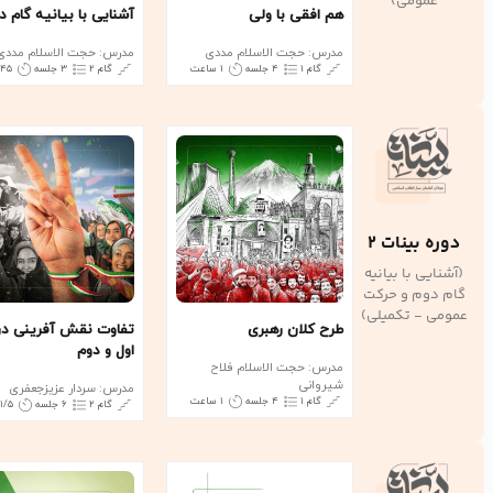
عمومی)
هم افقی با ولی
آشنایی با بیانیه گام دوم
مدرس: حجت الاسلام مددی
مدرس: حجت الاسلام مددی
گام ۱
۴ جلسه
۱ ساعت
گام ۲
۳ جلسه
۴۵ دقیقه
دوره بینات 2
(آشنایی با بیانیه
گام دوم و حرکت
عمومی - تکمیلی)
طرح کلان رهبری
تفاوت نقش آفرینی در گ
اول و دوم
مدرس: حجت الاسلام فلاح
شیروانی
مدرس: سردار عزیزجعفری
گام ۱
۴ جلسه
۱ ساعت
گام ۲
۶ جلسه
۱/۵ ساعت