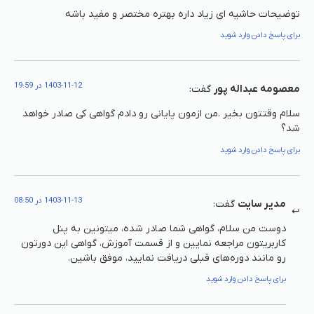
توضیحات حاشیه ای زیاد داره بهتره مختصر و مفید باشه
برای پاسخ دادن وارد شوید
1403-11-12 در 19:59
معصومه عبداله پور
گفت:
سلام وقتتون بخیر .من ازمون پایانی رو دادم گواهی کی صادر خواهد
شد؟
برای پاسخ دادن وارد شوید
1403-11-13 در 08:50
مدیر سایت
گفت:
دوست من سلام، گواهی شما صادر شده، میتونین به پنل
کاربریتون مراجعه نمایین و از قسمت آموزش، گواهی این دورتون
رو مانند دوره‌های قبلی دریافت نمایید، موفق باشین.
برای پاسخ دادن وارد شوید