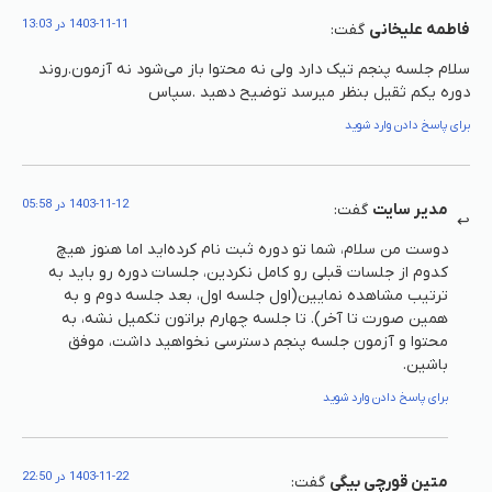
1403-11-11 در 13:03
فاطمه علیخانی
گفت:
سلام جلسه پنجم تیک دارد ولی نه محتوا باز می‌شود نه آزمون.روند
دوره یکم ثقیل بنظر میرسد توضیح دهید .سپاس
برای پاسخ دادن وارد شوید
1403-11-12 در 05:58
مدیر سایت
گفت:
دوست من سلام، شما تو دوره ثبت نام کرده‌اید اما هنوز هیچ
کدوم از جلسات قبلی رو کامل نکردین، جلسات دوره رو باید به
ترتیب مشاهده نمایین(اول جلسه اول، بعد جلسه دوم و به
همین صورت تا آخر). تا جلسه چهارم براتون تکمیل نشه، به
محتوا و آزمون جلسه پنجم دسترسی نخواهید داشت، موفق
باشین.
برای پاسخ دادن وارد شوید
1403-11-22 در 22:50
متین قورچی بیگی
گفت: