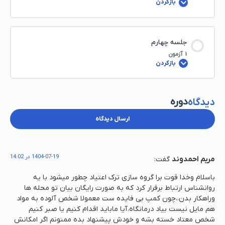
بازکردن
جلسه چهارم
1 آزمون
بازکردن
دوره
دیدگاه
ارسال دیدگاه
1404-07-19 در 14:02
مریم احمدوند
گفت:
باسلام وخدا قوت برا گروه سازی ترک اعتیاد چطور میشود با یه
روانشناس ارتباط برقرار کرد که به صورت رایگان بیان تو محله ها
وراهکار بدن،،چون کمپ بی فایده ست معمولا شخص آلوده به مواد
هم مایل نیست بیاد درمانگاه،آیا ماباید اقدام کنیم یا صبر کنیم
شخص معتاد خسته بشه و خودش پیشنهاد بده ممنونم اگر امکانش