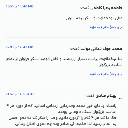
1404-11-02 در 16:50
فاطمه زهرا کاظمی
گفت:
عالی بودخداوت وتشکراززحماتتون
برای پاسخ دادن وارد شوید
1404-11-01 در 22:30
محمد جواد فدائی دولت
گفت:
سلام،خداقوت،بیانات بسیار ارزشمند و قابل فهم،باتشکر فراوان از تمام
اساتید بزرگوار
برای پاسخ دادن وارد شوید
1405-04-30 در 21:52
بهنام صادق
گفت:
باسلام ودعای خیر مجدد وقدردانی ازتمامی اساتید که از دوره هر ۴
اساتید بزرگوار استفاده وعالی بودند
حالا ما که هر ۴ گام را آزمون دادیم وخدا را شکر که به نحو احسن
به اتمام رسید لذا حکم‌ما کی صادر وبه چه نحوی اطلاع رسانی