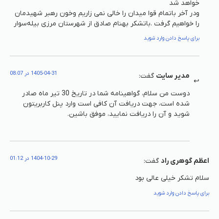
خواهد شد
ودر آخر باتمام قوا میدان را خالی نمی زاریم وخون رهبر شهیدمان
را خواهیم گرفت .باتشکر بهنام صادق از شهرستان مرزی بیله‌سوار
برای پاسخ دادن وارد شوید
1405-04-31 در 08:07
مدیر سایت
گفت:
دوست من سلام، گواهینامه شما در تاریخ 30 تیر ماه صادر
شده است، جهت دریافت آن کافی است وارد پنل کاربریتون
شوید و آن را دریافت نمایید، موفق باشین.
1404-10-29 در 01:12
اعظم گوهری راد
گفت:
سلام تشکر خیلی عالی بود
برای پاسخ دادن وارد شوید