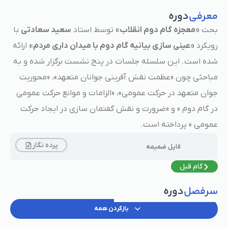
معرفی
دوره
بحث
«معجزه گام دوم انقلاب»
توسط استاد
سعید سعادتی
با
رویکرد
«عینی سازی بیانیه گام دوم با میدان داری مردم»
ارائه
شده است. این سلسله جلسات در پنج نشست برگزار شده و به
مباحثی چون «عظمت نقش آفرینی جوانان متعهد»، «محوریت
جوان متعهد در حرکت عمومی»، «الزامات و موانع حرکت عمومی
در گام دوم » و «ضرورت و نقش گفتمان سازی در ایجاد حرکت
عمومی » پرداخته است.
پرده نگار
فایل ضمیمه
گام قبل
سرفصل
دوره
بازکردن همه