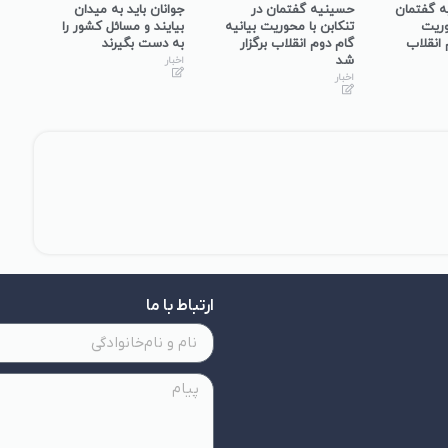
ه گفتمان
حسینیه گفتمان در
جوانان باید به میدان
حسی
وریت
تنکابن با محوریت بیانیه
بیایند و مسائل کشور را
نجف
 انقلاب
گام دوم انقلاب برگزار
به دست بگیرند
گفت
شد
در 
اخبار
برگ
اخبار
اخبا
ارتباط با ما