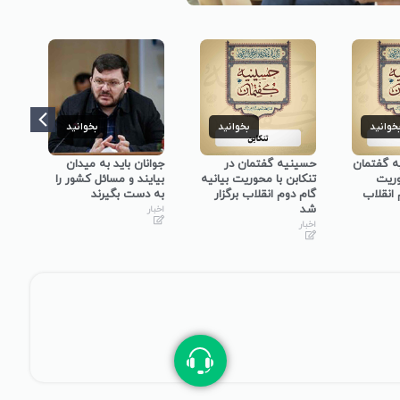
خوانید
بخوانید
بخوانید
ه گفتمان
حسینیه گفتمان در
جوانان باید به میدان
حسی
وریت
تنکابن با محوریت بیانیه
بیایند و مسائل کشور را
نجف
 انقلاب
گام دوم انقلاب برگزار
به دست بگیرند
گفت
شد
در 
اخبار
برگ
اخبار
اخبا