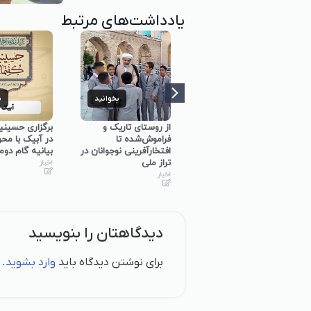
یادداشت‌های مرتبط
بخوانید
بخوانید
ب
برگزاری کارگاه
از روستای تاریک و
برگزاری حسینی
توانمندسازی حلقه‌های
فراموش‌شده تا
در آبیک با مح
میانی گفتمان‌ساز در
افتخارآفرینی نوجوانان در
بیانیه گام دوم
استان همدان
تراز ملی
اخبار
اخبار
اخبار
دیدگاهتان را بنویسید
برای نوشتن دیدگاه باید
وارد بشوید
.