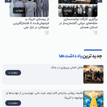
بخوانید
بخوانید
بخوانید
نمندسازی
از روستای تاریک و
برگزاری حسینیه گفتمان د
تمان‌ساز در
فراموش‌شده تا افتخارآفرینی
آبیک با محوریت بیانیه گا
نوجوانان در تراز ملی
دوم انقلاب
اخبار
اخبار
جدیدترین
یادداشت‌ها
عامل اصلی پیروزی در جنگ
بخوانید
تکلیف روشن بیانیه‌ی گام دوم: عزت ملی، نهراسیدن از تهدیدها و
مواجهه با آمریکا
بخوانید