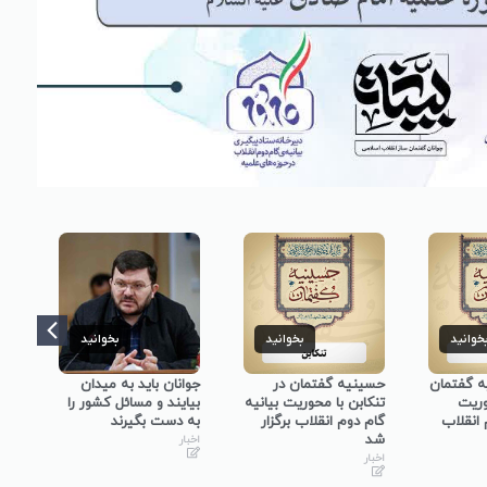
خوانید
بخوانید
بخوانید
ه گفتمان
حسینیه گفتمان در
جوانان باید به میدان
حسی
وریت
تنکابن با محوریت بیانیه
بیایند و مسائل کشور را
نجف
 انقلاب
گام دوم انقلاب برگزار
به دست بگیرند
گفت
شد
در 
اخبار
برگ
اخبار
اخبا