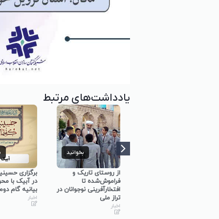
یادداشت‌های مرتبط
بخوانید
بخوانید
ب
برگزاری کارگاه
از روستای تاریک و
برگزاری حسینی
توانمندسازی حلقه‌های
فراموش‌شده تا
در آبیک با مح
میانی گفتمان‌ساز در
افتخارآفرینی نوجوانان در
بیانیه گام دوم
استان همدان
تراز ملی
اخبار
اخبار
اخبار