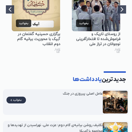
بخوانید
بخوانید
از روستای تاریک و
برگزاری حسینیه گفتمان در
حسین
فراموش‌شده تا افتخارآفرینی
آبیک با محوریت بیانیه گام
محور
نوجوانان در تراز ملی
دوم انقلاب
انقل
اخبار
اخبار
اخبار
جدیدترین
یادداشت‌ها
عامل اصلی پیروزی در جنگ
بخوانید
تکلیف روشن بیانیه‌ی گام دوم: عزت ملی، نهراسیدن از تهدیدها و
مواجهه با آمریکا