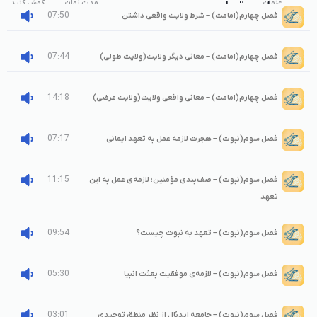
عنوان
صوت‌های مرتبط
مدت زمان
گوش کنید
07:50
فصل چهارم(امامت) – شرط ولایت واقعی داشتن
07:44
فصل چهارم(امامت) – معانی دیگر ولایت(ولایت طولی)
14:18
فصل چهارم(امامت) – معانی واقعی ولایت(ولایت عرضی)
07:17
فصل سوم(نبوت) – هجرت لازمه عمل به تعهد ایمانی
11:15
فصل سوم(نبوت) – صف‌بندی مؤمنین؛ لازمه‌ی عمل به این
تعهد
09:54
فصل سوم(نبوت) – تعهد به نبوت چیست؟
05:30
فصل سوم(نبوت) – لازمه‌ی موفقیت بعثت انبیا
03:01
فصل سوم(نبوت) – جامعه ایدئال از نظر منطق توحیدی