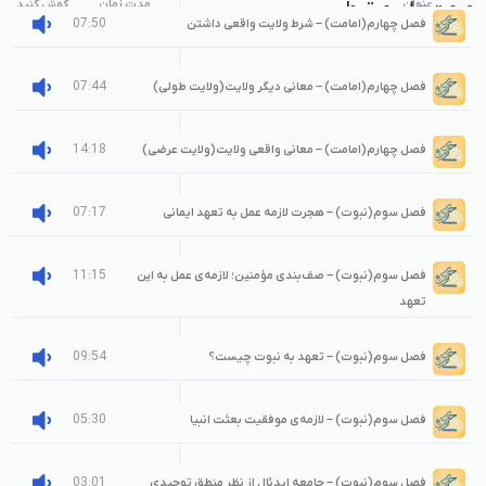
عنوان
صوت‌های مرتبط
مدت زمان
گوش کنید
07:50
فصل چهارم(امامت) – شرط ولایت واقعی داشتن
07:44
فصل چهارم(امامت) – معانی دیگر ولایت(ولایت طولی)
14:18
فصل چهارم(امامت) – معانی واقعی ولایت(ولایت عرضی)
07:17
فصل سوم(نبوت) – هجرت لازمه عمل به تعهد ایمانی
11:15
فصل سوم(نبوت) – صف‌بندی مؤمنین؛ لازمه‌ی عمل به این
تعهد
09:54
فصل سوم(نبوت) – تعهد به نبوت چیست؟
05:30
فصل سوم(نبوت) – لازمه‌ی موفقیت بعثت انبیا
03:01
فصل سوم(نبوت) – جامعه ایدئال از نظر منطق توحیدی