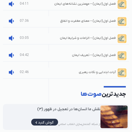
04:11
فصل اول(ایمان) – مهمترین نشانه‌های ایمان
07:36
فصل اول(ایمان) – معنای مغفرت و انفاق
03:05
فصل اول(ایمان) – الزامات و شرایط ایمان
04:42
فصل اول(ایمان) – تعریف ایمان
02:46
آیات ابتدایی و نکات رهبری
جدیدترین
صوت‌ها
نقش ما انسان‌ها در تعجیل در ظهور (۳)
گوش کنید
از شبکه گفتمان‌سازان انقلاب اسلامی