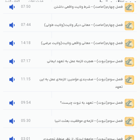
عنوان
صوت‌های مرتبط
مدت زمان
گوش کنید
07:50
فصل چهارم(امامت) – شرط ولایت واقعی داشتن
07:44
فصل چهارم(امامت) – معانی دیگر ولایت(ولایت طولی)
14:18
فصل چهارم(امامت) – معانی واقعی ولایت(ولایت عرضی)
07:17
فصل سوم(نبوت) – هجرت لازمه عمل به تعهد ایمانی
11:15
فصل سوم(نبوت) – صف‌بندی مؤمنین؛ لازمه‌ی عمل به این
تعهد
09:54
فصل سوم(نبوت) – تعهد به نبوت چیست؟
05:30
فصل سوم(نبوت) – لازمه‌ی موفقیت بعثت انبیا
03:01
فصل سوم(نبوت) – جامعه ایدئال از نظر منطق توحیدی