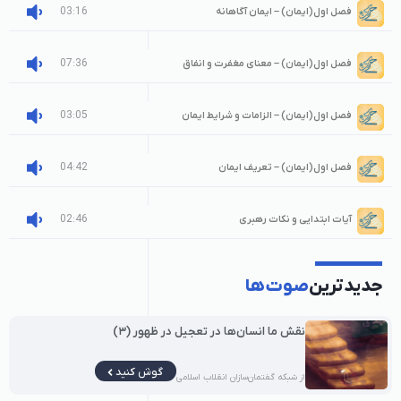
03:16
فصل اول(ایمان) – ایمان آگاهانه
07:36
فصل اول(ایمان) – معنای مغفرت و انفاق
03:05
فصل اول(ایمان) – الزامات و شرایط ایمان
04:42
فصل اول(ایمان) – تعریف ایمان
02:46
آیات ابتدایی و نکات رهبری
جدیدترین
صوت‌ها
نقش ما انسان‌ها در تعجیل در ظهور (۳)
گوش کنید
از شبکه گفتمان‌سازان انقلاب اسلامی