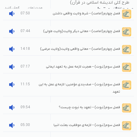
طرح کلی اندیشه اسلامی در قرآن)
عنوان
صوت‌های مرتبط
مدت زمان
گوش کنید
07:50
فصل چهارم(امامت) – شرط ولایت واقعی داشتن
07:44
فصل چهارم(امامت) – معانی دیگر ولایت(ولایت طولی)
14:18
فصل چهارم(امامت) – معانی واقعی ولایت(ولایت عرضی)
07:17
فصل سوم(نبوت) – هجرت لازمه عمل به تعهد ایمانی
11:15
فصل سوم(نبوت) – صف‌بندی مؤمنین؛ لازمه‌ی عمل به این
تعهد
09:54
فصل سوم(نبوت) – تعهد به نبوت چیست؟
05:30
فصل سوم(نبوت) – لازمه‌ی موفقیت بعثت انبیا