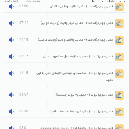
عنوان
صوت‌های مرتبط
مدت زمان
گوش کنید
07:50
فصل چهارم(امامت) – شرط ولایت واقعی داشتن
07:44
فصل چهارم(امامت) – معانی دیگر ولایت(ولایت طولی)
14:18
فصل چهارم(امامت) – معانی واقعی ولایت(ولایت عرضی)
07:17
فصل سوم(نبوت) – هجرت لازمه عمل به تعهد ایمانی
11:15
فصل سوم(نبوت) – صف‌بندی مؤمنین؛ لازمه‌ی عمل به این
تعهد
09:54
فصل سوم(نبوت) – تعهد به نبوت چیست؟
05:30
فصل سوم(نبوت) – لازمه‌ی موفقیت بعثت انبیا
03:01
فصل سوم(نبوت) – جامعه ایدئال از نظر منطق توحیدی