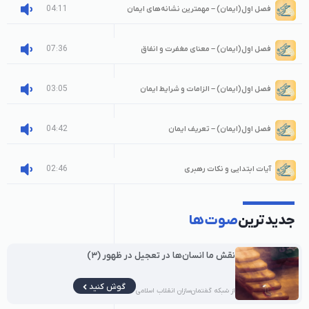
04:11
فصل اول(ایمان) – مهمترین نشانه‌های ایمان
07:36
فصل اول(ایمان) – معنای مغفرت و انفاق
03:05
فصل اول(ایمان) – الزامات و شرایط ایمان
04:42
فصل اول(ایمان) – تعریف ایمان
02:46
آیات ابتدایی و نکات رهبری
جدیدترین
صوت‌ها
نقش ما انسان‌ها در تعجیل در ظهور (۳)
گوش کنید
از شبکه گفتمان‌سازان انقلاب اسلامی