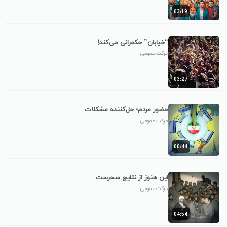
03:19
“خیابان” حکمرانی می‌کند!
حرکت عمومی
03:27
حضور مردم؛ حل‌کننده مشکلات
حرکت عمومی
00:44
این هنوز از نتایج سحرست
حرکت عمومی
04:54