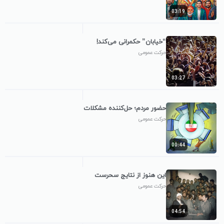
03:19
“خیابان” حکمرانی می‌کند!
حرکت عمومی
03:27
حضور مردم؛ حل‌کننده مشکلات
حرکت عمومی
00:44
این هنوز از نتایج سحرست
حرکت عمومی
04:54