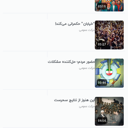
03:19
“خیابان” حکمرانی می‌کند!
حرکت عمومی
03:27
حضور مردم؛ حل‌کننده مشکلات
حرکت عمومی
00:44
این هنوز از نتایج سحرست
حرکت عمومی
04:54