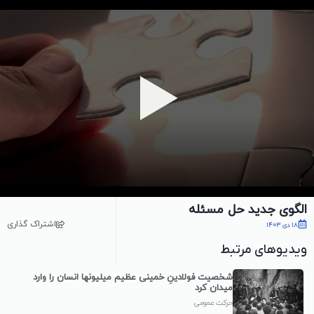
پخش ویدیو
الگوی جدید حل مسئله
اشتراک گذاری
18 دی 1403
ویدیوهای مرتبط
شخصیت فولادینِ خمینی عظیم میلیونها انسان را وارد
میدان کرد
حرکت عمومی