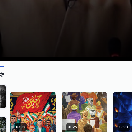
جد
03:19
01:25
03:34