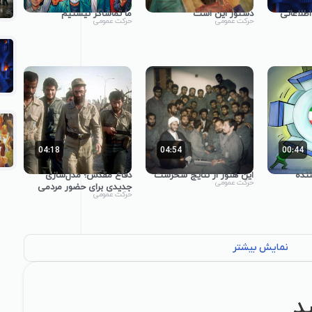
طلاعاتی
دستور این است
ما تماشاگر نیستیم
حرکت عمومی
حرکت عمومی
04:18
04:54
00:44
نده
این هنوز از نتایج سحرست
دفاع مقدّس؛ مدل‌سازی
حرکت عمومی
جدیدی برای حضور مردمی
حرکت عمومی
نمایش بیشتر
د