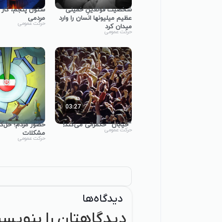
شخصیت فولادینِ خمینی
ستون پنجم، کار ا
عظیم میلیونها انسان را وارد
مردمی
حرکت عمومی
میدان کرد
حرکت عمومی
03:27
“خیابان” حکمرانی می‌کند!
حضور مردم؛ حل‌کن
حرکت عمومی
مشکلات
حرکت عمومی
دیدگاه‌ها
دیدگاهتان را بنویسی