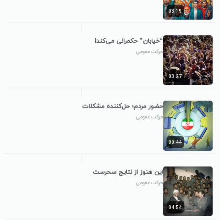
03:19
“خیابان” حکمرانی می‌کند!
حرکت عمومی
03:27
حضور مردم؛ حل‌کننده مشکلات
حرکت عمومی
00:44
این هنوز از نتایج سحرست
حرکت عمومی
04:54