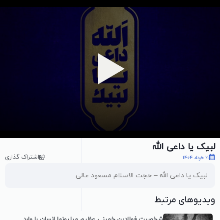
پخش ویدیو
لبیک یا داعی الله
اشتراک گذاری
21 خرداد 1404
لبیک یا داعی الله – حجت الاسلام مسعود عالی
ویدیوهای مرتبط
شخصیت فولادینِ خمینی عظیم میلیونها انسان را وارد