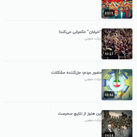
03:19
“خیابان” حکمرانی می‌کند!
حرکت عمومی
03:27
حضور مردم؛ حل‌کننده مشکلات
حرکت عمومی
00:44
این هنوز از نتایج سحرست
حرکت عمومی
04:54