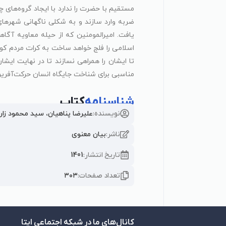
مستقیم با حضرت را ندارد با ایجاد گروه‌ها
ضربه وارد سازند و به شکلی ناگهانی شهرهای
یافت. امیرالمومنین که از حیله معاویه آگا
اسلامی را فلج خواهد ساخت به کرات مردم کوف
تا ایشان را همراهی نسازند تا در نهایت ای
مناسبی برای شناخت جایگاه انسان حرکت‌آفری
شناسنامه
کتاب
نویسنده:
علیرضا پناهیان، سید محمود زار
ناشر:
بیان معنوی
تاریخ انتشار:
1401
تعداد صفحات:
۳۰۳
کانال‌های ما در شبکه اجتماعی ایتا