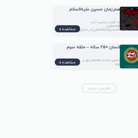
همرزمان حسین علیه‌السلام
ده گفتار از حضرت آیت
الله‌العظمی
مشاهده
خامنه‌ای(مدّظلّه‌العالی) در تحلیل
...
انسان 250 ساله – حلقه سوم
تکمیل مباحث حلقه‌های اول و
مشاهده
دوم ...
نمایش بیشتر