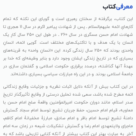
معرفی
کتاب
این کتاب، برگرفته از سخنان رهبری است و گویای این نکته که تمام
کارهایِ ائمه علیهم‌السلام ـ پس از شهادت پیامبر اکرم در سال 11 هجری تا
شهادت امام حسن عسگری در سال 260 ـ در طول این 250 سال کارِ یک
انسان با یک هدف و با تاکتیک‌های مختلف است. گویی ائمه، انسانِ
واحدی بودند که 250 سال زندگی کرده. این «انسانِ واحد» به قرینه‌های
بسیاری که در تاریخ زندگی ایشان وجود دارد و بنابر وظیفه‌ای که خدا بر
عهدۀ آنها گذاشته، درصدد برقراری حکومت اسلامی و گفتمان سازی در
جامعۀ اسلامی بودند. و در این راه مبارزات سیاسیِ بسیاری داشته‌اند.
در این کتاب بیش از آنکه دلایل اثبات نظریه و جزئیات وقایع زندگانی
ائمه مطرح شده باشد، سعی شده تحلیل درستی از وقایع تأثیرگذار تاریخ
صدر اسلام، مانند دوران حکومت امیرالمؤمنین واقعۀ صلح امام حسن با
معاویه، قیام امام حسین، حفظ جریان تشیع توسط امام سجاد گسترش
دامنۀ تشیع توسط امام باقر و امام صادق، مبارزۀ مخفیانۀ امام کاظم،
ماجرای ولایتعهدی امام رضا و گسترش تشکیلات شیعه در زمان سه امام
آخر. به عبارت بهتر این کتاب بیشتر از آنکه کتابی تاریخی باشد که به