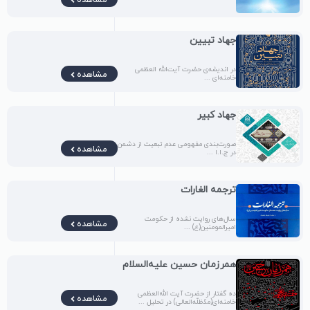
مشاهده
جهاد تبیین
در اندیشه‌ی حضرت آیت‌الله العظمی
مشاهده
خامنه‌ای ...
جهاد کبیر
صورت‌بندی مفهومی عدم تبعیت از دشمن
مشاهده
در ج.ا.ا ...
ترجمه الغارات
سال‌های روایت‌ نشده از حکومت
مشاهده
امیرالمومنین(ع) ...
همرزمان حسین علیه‌السلام
ده گفتار از حضرت آیت الله‌العظمی
مشاهده
خامنه‌ای(مدّظلّه‌العالی) در تحلیل ...