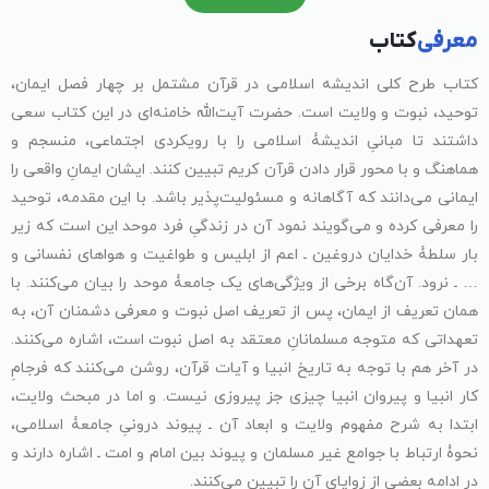
معرفی
کتاب
کتاب طرح کلی اندیشه اسلامی در قرآن مشتمل بر چهار فصل ایمان،
توحید، نبوت و ولایت است. حضرت آیت‌الله خامنه‌ای در این کتاب سعی
داشتند تا مبانیِ اندیشۀ اسلامی را با رویکردی اجتماعی، منسجم و
هماهنگ و با محور قرار دادن قرآن کریم تبیین کنند. ایشان ایمانِ واقعی را
ایمانی می‌دانند که آگاهانه و مسئولیت‌پذیر باشد. با این مقدمه، توحید
را معرفی کرده و می‌گویند نمود آن در زندگیِ فرد موحد این است که زیر
بار سلطۀ خدایان دروغین ـ اعم از ابلیس و طواغیت و هواهای نفسانی و
… ـ نرود. آن‌گاه برخی از ویژگی‌های یک جامعۀ موحد را بیان می‌کنند. با
همان تعریف از ایمان، پس از تعریف اصل نبوت و معرفی دشمنان آن، به
تعهداتی که متوجه مسلمانانِ معتقد به اصل نبوت است، اشاره می‌کنند.
در آخر هم با توجه به تاریخ انبیا و آیات قرآن، روشن می‌کنند که فرجامِ
کار انبیا و پیروان انبیا چیزی جز پیروزی نیست. و اما در مبحث ولایت،
ابتدا به شرح مفهوم ولایت و ابعاد آن ـ پیوند درونیِ جامعۀ اسلامی،
نحوۀ ارتباط با جوامع غیر مسلمان و پیوند بین امام و امت ـ اشاره دارند و
در ادامه بعضی از زوایای آن را تبیین می‌کنند.