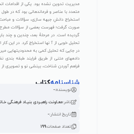
مدیریت تدوین نشده بود. یکی از اقدامات ان
متعدد با عناصر و فرماندهانی بود که در طول 
استخراج دانشِ جبهه سازی، سؤالات و مباحث
صورت گرفت؛ فهرست بعضی از سؤالات مطرح ش
گردیده است. در مرحلۀ بعد، چندین و چند با
تحلیل خوبی از آ نها استخراج کرد. در این ک
در جایی که تحلیل کمی به محدودیتهایی میر
دادههای متنی از طریق فرایند طبقه بندی ن
فراهم آوردن شناخت، بینشی نو و تصویری از 
شناسنامه
کتاب
نویسنده:
-
ناشر:
معـاونت راهبـردی بنیـاد فرهنـگی خـات
تاریخ انتشار:
-
تعداد صفحات:
199