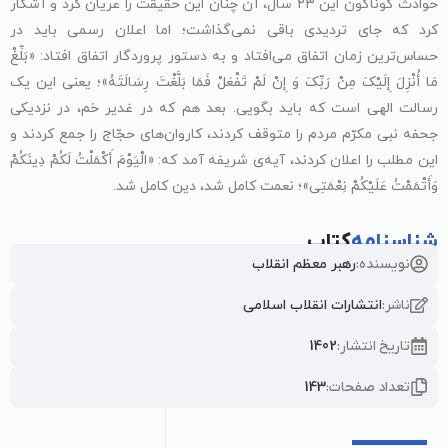
حوادث گوناگون این ۲۳ سال، آن چنان این حقیقت را عریان کرد و آشکار
کرد که جای تردیدی باقی نمی‌گذاشت؛ اما اعلان رسمی باید در
حساس‌ترین زمان اتفاق می‌افتاد و به دستور پروردگار اتفاق افتاد: «بَلِّغْ
مَا أُنْزِلَ إِلَیْکَ مِنْ رَبِّکَ وَ إِنْ لَمْ تَفْعَلْ فَمَا بَلَّغْتَ رِسَالَتَهُ»؛ یعنی این یک
رسالت الهی است که باید بگویی. بعد هم که در غدیر خم، در نزدیکی
جحفه نبی مکرّم مردم را متوقف کردند، کاروان‌های حجّاج را جمع کردند و
این مطلب را اعلان کردند، آیه‌ی شریفه آمد که: «الْیَوْمَ أَکْمَلْتُ لَکُمْ دِینَکُمْ
وَأَتْمَمْتُ عَلَیْکُمْ نِعْمَتِی»؛ نعمت کامل شد، دین کامل شد.
شناسنامه
کتاب
نویسنده:
رهبر معظم انقلاب
ناشر:
انتشارات انقلاب اسلامی
تاریخ انتشار:
1402
تعداد صفحات:
143