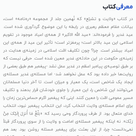
معرفی
کتاب
در کتاب «ولایت و تشیّع» که نُهمین جلد از مجموعه «ره‌نامه» است،
بیانات مقام معظم رهبری در رابطه با این موضوع گردآوری شده است.
عید غدیر را فرموده‌اند: «عید الله الاکبر» از همه‌ی اعیاد موجود در تقویم
اسلامی این عید بالاتر است؛ پرمغزتر است؛ تأثیر این عید از همه‌ی این
اعیاد بیشتر است. چرا؟ چون تکلیف امّت اسلامی در زمینه‌ی هدایت در
زمینه‌ی حکومت در این حادثه‌ی غدیر معین شده است. حرفی نیست که
بر طبق توصیه‌ی پیامبر اعظم در غدیر عمل نشد -پیغمبر هم طبق بعضی از
روایت‌ها خبر داده بود که عمل نخواهد شد- اما مسئله‌ی غدیر مسئله‌ی
ایجاد یک شاخص است، یک معیار و میزان است. تا آخر دنیا مسلمانان
می‌توانند این شاخص را، این معیار را جلوی خودشان قرار بدهند و تکلیف
مسیر عمومی امّت را معین کنند. اینی که پیغمبر اکرم حساس‌ترین زمان را
برای اعلام مسئله‌ی ولایت انتخاب کرد، این انتخاب پیغمبر نبود، انتخاب
خدای متعال بود. از طرف پروردگار وحی رسید که: «بَلِّغْ مَا أُنزِلَ إِلَیْکَ مِنْ
رَبِّکَ». نه اینکه پیغمبر مسئله‌ی امامت و ولایت را از سوی پروردگار قبلاً
نمی‌دانست؛ چرا، از اول بعثت برای پیغمبر مسئله روشن بود. بعد هم