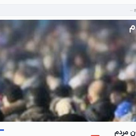
م
ن مردم