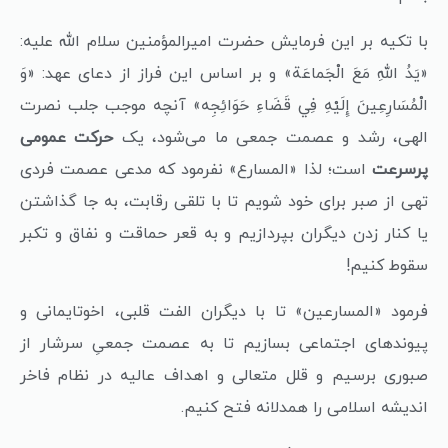
با تکیه بر این فرمایش حضرت امیرالمؤمنین سلام الله علیه:
«یَدُ اللهِ مَعَ الْجَماعَة» و بر اساس این فراز از دعای عهد: «وَ
الْمُسَارِعِينَ إِلَيْهِ فِي قَضَاءِ حَوَائِجِه» آنچه موجب جلب نصرت
الهی، رشد و عصمت جمعی ما می‌شود، یک
حرکت عمومی
پرسرعت
است؛ لذا «المسارع» نفرمود که مدعی عصمت فردی
تهی از صبر برای خود شویم تا با تلقی رقابت، به جا گذاشتن
یا کنار زدن دیگران بپردازیم و به قعر حماقت و نفاق و تکبر
سقوط کنیم!
فرمود «المسارعین» تا با دیگران الفت قلبی، اخوتایمانی و
پیوندهای اجتماعی بسازیم تا به عصمت جمعیِ سرشار از
صبوری برسیم و قلل متعالی و اهداف عالیه در نظام فاخر
اندیشه اسلامی را همدلانه فتح کنیم.