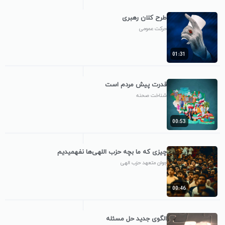
طرح کلان رهبری
حرکت عمومی
01:31
قدرت پیش مردم است
شناخت صحنه
00:53
چیزی که ما بچه حزب اللهی‌ها نفهمیدیم
جوان متعهد حزب الهی
00:46
الگوی جدید حل مسئله