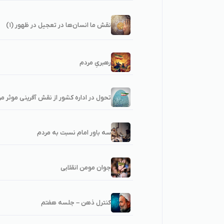
نقش ما انسان‌ها در تعجیل در ظهور (۱)
رهبریِ مردم
تحول در اداره کشور از نقش آفرینی موثر 
سه باور امام نسبت به مردم
جوان مومن انقلابی
کنترل ذهن – جلسه هفتم