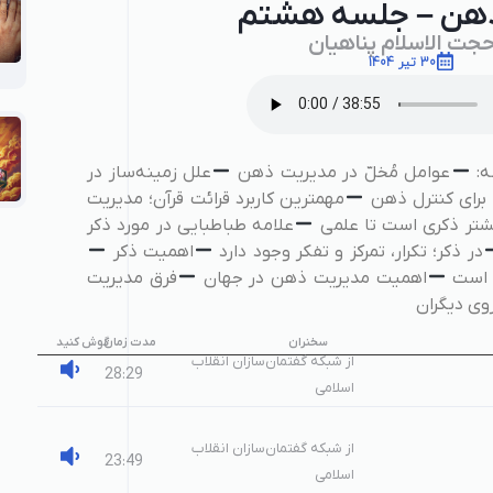
ذهن – جلسه هشتم
حجت الاسلام پناهیان
30 تیر 1404
ه:
عوامل مُخلّ در مدیریت ذهن
علل زمینه‌ساز در
 برای کنترل ذهن
مهمترین کاربرد قرائت قرآن؛ مدیریت
یشتر ذکری است تا علمی
علامه طباطبایی در مورد ذکر
در ذکر؛ تکرار، تمرکز و تفکر وجود دارد
اهمیت ذکر
م است
اهمیت مدیریت ذهن در جهان
فرق مدیریت
 روی دیگران
سخنران
مدت زمان
گوش کنید
از شبکه گفتمان‌سازان انقلاب
28:29
اسلامی
از شبکه گفتمان‌سازان انقلاب
23:49
اسلامی