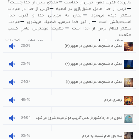
بالابرنده قدرت ذهن، ترس از خداست
معنای ترس از خدا چیست؟
ترس از خدا، عامل عشق‌بازی در ادعیه
ترس از خدا در عبادات
بیشتر دیده می‌شود
ایمان به مهربانی خدا و قدرت خدا،
امنیت‌بخش است
از غیر خدا بترسی، ضعیف می‌شوی
عبادت،
بیشتر اعلام ترس از خدا است
خشیت؛ مهمترین عاملِ کسب
حکمت
عنوان
صوت‌های مرتبط
مدت زمان
گوش کنید
28:29
نقش ما انسان‌ها در تعجیل در ظهور (۳)
23:49
نقش ما انسان‌ها در تعجیل در ظهور (۲)
24:37
نقش ما انسان‌ها در تعجیل در ظهور (۱)
40:40
رهبریِ مردم
04:04
تحول در اداره کشور از نقش آفرینی موثر مردم شروع می‌شود
03:46
سه باور امام نسبت به مردم