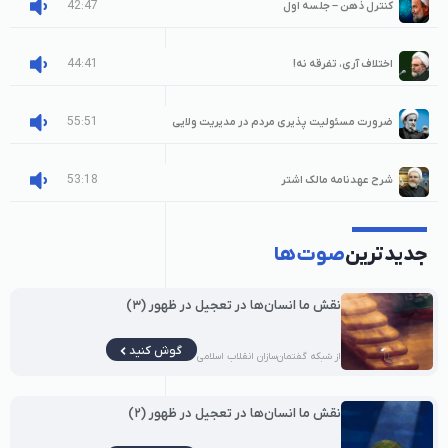
42:47
کنترل ذهن – جلسه اول
44:41
اختلاف آری، تفرقه نه!
55:51
ضرورت مسئولیت پذیری مردم در مدیریت ولایی
53:18
شرح عهدنامه مالک اشتر
جدیدترین
صوت‌ها
نقش ما انسان‌ها در تعجیل در ظهور (۳)
گوش کنید
از شبکه گفتمان‌سازان انقلاب اسلامی
نقش ما انسان‌ها در تعجیل در ظهور (۲)