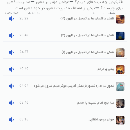
فکرکردن چه برنامه‌ای داریم؟
عوامل مؤثر بر ذهن
مدیریت ذهن
برای چیست؟
برخی از اهداف مدیریت ذهن، در خود ذهن است
عنوان
صوت‌های مرتبط
مدت زمان
گوش کنید
28:29
نقش ما انسان‌ها در تعجیل در ظهور (۳)
23:49
نقش ما انسان‌ها در تعجیل در ظهور (۲)
24:37
نقش ما انسان‌ها در تعجیل در ظهور (۱)
40:40
رهبریِ مردم
04:04
تحول در اداره کشور از نقش آفرینی موثر مردم شروع می‌شود
03:46
سه باور امام نسبت به مردم
03:15
جوان مومن انقلابی