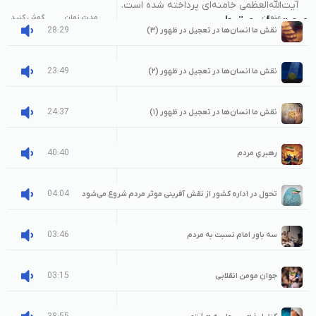
آیت‌الله‌العظمی خامنه‌ای پرداخته شده است.
عنوان
صوت‌های مرتبط
مدت زمان
گوش کنید
28:29
نقش ما انسان‌ها در تعجیل در ظهور (۳)
23:49
نقش ما انسان‌ها در تعجیل در ظهور (۲)
24:37
نقش ما انسان‌ها در تعجیل در ظهور (۱)
40:40
رهبریِ مردم
04:04
تحول در اداره کشور از نقش آفرینی موثر مردم شروع می‌شود
03:46
سه باور امام نسبت به مردم
03:15
جوان مومن انقلابی