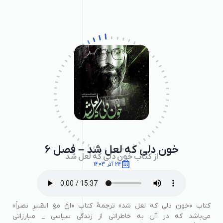
خون دلی که لعل شد – فصل ۶
از کتاب خون دلی که لعل شد
24 آذر 1403
کتاب «خون دلی که لعل شد» ترجمۀ کتاب «انَّ معَ الصّبرِ نصراً»
می‌باشد که در آن به خاطراتی از زندگی سیاسی _ مبارزاتی