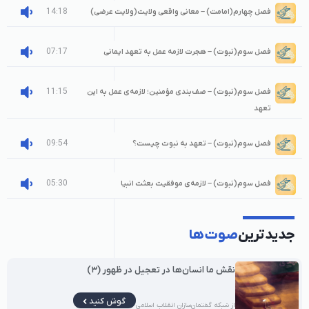
14:18
فصل چهارم(امامت) – معانی واقعی ولایت(ولایت عرضی)
07:17
فصل سوم(نبوت) – هجرت لازمه عمل به تعهد ایمانی
11:15
فصل سوم(نبوت) – صف‌بندی مؤمنین؛ لازمه‌ی عمل به این
تعهد
09:54
فصل سوم(نبوت) – تعهد به نبوت چیست؟
05:30
فصل سوم(نبوت) – لازمه‌ی موفقیت بعثت انبیا
جدیدترین
صوت‌ها
نقش ما انسان‌ها در تعجیل در ظهور (۳)
گوش کنید
از شبکه گفتمان‌سازان انقلاب اسلامی