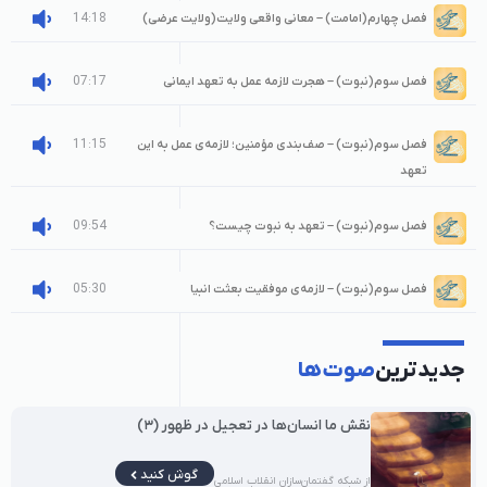
14:18
فصل چهارم(امامت) – معانی واقعی ولایت(ولایت عرضی)
07:17
فصل سوم(نبوت) – هجرت لازمه عمل به تعهد ایمانی
11:15
فصل سوم(نبوت) – صف‌بندی مؤمنین؛ لازمه‌ی عمل به این
تعهد
09:54
فصل سوم(نبوت) – تعهد به نبوت چیست؟
05:30
فصل سوم(نبوت) – لازمه‌ی موفقیت بعثت انبیا
جدیدترین
صوت‌ها
نقش ما انسان‌ها در تعجیل در ظهور (۳)
گوش کنید
از شبکه گفتمان‌سازان انقلاب اسلامی