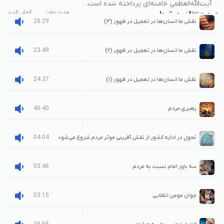
آیت‌الله‌العظمی خامنه‌ای پرداخته شده است.
عنوان
صوت‌های مرتبط
مدت زمان
گوش کنید
28:29
نقش ما انسان‌ها در تعجیل در ظهور (۳)
23:49
نقش ما انسان‌ها در تعجیل در ظهور (۲)
24:37
نقش ما انسان‌ها در تعجیل در ظهور (۱)
40:40
رهبریِ مردم
04:04
تحول در اداره کشور از نقش آفرینی موثر مردم شروع می‌شود
03:46
سه باور امام نسبت به مردم
03:15
جوان مومن انقلابی