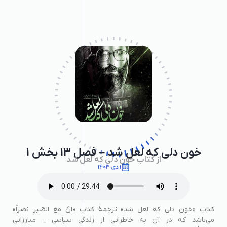
خون دلی که لعل شد – فصل ۱۳ بخش ۱
از کتاب خون دلی که لعل شد
1 دی 1403
کتاب «خون دلی که لعل شد» ترجمۀ کتاب «انَّ معَ الصّبرِ نصراً»
می‌باشد که در آن به خاطراتی از زندگی سیاسی _ مبارزاتی