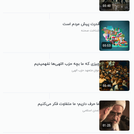
00:40
قدرت پیش مردم است
شناخت صحنه
00:53
چیزی که ما بچه حزب اللهی‌ها نفهمیدیم
جوان متعهد حزب الهی
00:46
ما حرف داریم؛ ما متفاوت فکر می‌کنیم
تمدن اسلامی
01:25