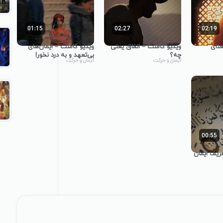
01:15
02:27
02:19
عنای
ویدیو کامنت – انفاق یعنی
ویدیو کامنت – ایمان‌های
چه؟
بی‌تعهد و به درد نخور!
ایمان و حرکت
ایمان و حرکت
00:55
ریف ایمان