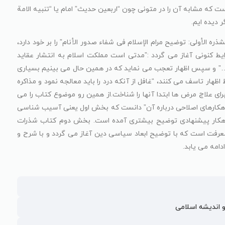
 که مشابه آن را در متونی چون “اربعین حدیث” امام یا “تنبیه الامة
 دیده ایم.
ه الأولی: توضیح مرام الإسلام فی شفاء صدور الأنام” را بر خود دارد،
ط کنونی آغاز می گردد :”مدتی است مملکت اسلام به انتشار عقاید
ت…” و سپس اظهار تعجب می نماید که در همین حال می بینیم بسیاری
ظهار تاسف می کنند، “غافل از آنکه درد را باید معالجه نمود و مذاکره
ای علاج مرض ها ابتدا آنها را شناخت.از همین رو موضوع کتاب را می
اهکارهای اصلاحی درباره آن” دانست که بخش اول یعنی آسیب شناسی
راهکار پیشنهادی توضیح بیشتری آمده است. بخش دوم کتاب شذرات
عارف با عنوان “الشذرة الثانیة” شامل 23 معرفت است که با توضیح ابعاد سیاسی دین آغاز می گردد و با شرح و
دامه می یابد.
 اندیشه اسلامی