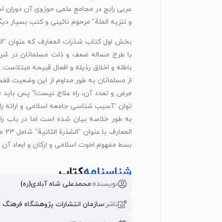
عربی رایج در مجامع علمی حوزوی آن دوران است
و تنزیه الملة” مرحوم نائینی و کتب بسیار دیگر
بخش اول کتاب شذرات المعارف که عنوان “الشذر
با طرح مساله ضعف و ذلت مسلمانان در شرای
باطله و اخلاق رذیله و افعال قبیحه مبتلاس
از مسلمانان به طور مداوم از این وضعیت فقط ا
مرض و تعدد آن، راه علاج نیست!” پس باید بر
توان “آسیب شناسی جامعه اسلامی و ارائه ر
به طور خلاصه بیان شده است اما در باب 
الم
بسط مفهوم اخوت اسلامی و ارکان و ابعاد آن ا
شناسنامه
کتاب
نویسنده:
محمدعلی شاه آبادی(ره)
ناشر:
سازمان انتشارات پژوهشگاه فرهنگ و