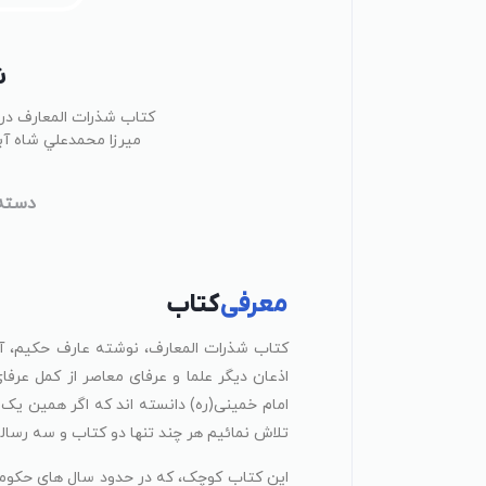
ش
کتاب شذرات المعارف در 
ﻣﻴﺮزا ﻣﺤﻤﺪﻋﻠﻲ ﺷﺎه آﺑﺎد
دسته‌
معرفی
کتاب
کتاب شذرات المعارف، نوشته عارف حکیم، آی
اذعان دیگر علما و عرفای معاصر از کمل عرف
امام خمینی(ره) دانسته اند که اگر همین یک
تلاش نمائیم هر چند تنها دو کتاب و سه رسا
این کتاب کوچک، که در حدود سال های حکوم