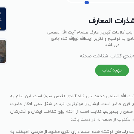
ذرات المعارف
باب کلامات گهربار ﻋﺎرف ﻋﻼﻣﻪ، آﻳﺖ اﷲ اﻟﻌﻈﻤﻲ
ی به توضیح و تقریر آیت‌الله نورالله شاه‌آبادی
می‌باشد.
بندی کتاب: شناخت صحنه
تهیه کتاب
ت الله العظمی محمد علی شاه آبادی (قدس سره) است. این عالم به
ای قرن حاضر است، ایشان را موثرترین فرد در شکل دهی افکار حضرت
 سخن را بپذیریم، کفایت است از آنکه برای شناخت ایشان و افکارشان
له مکتوب از معظم له در دست باشد.
ت رضاخان نوشته شده است، دارای نثری مخلوط از فارسی آمیخته به