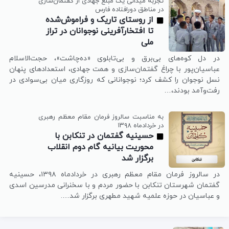
تجربه میدانی یک مبلغ جهادی از گفتمان‌سازی
در مناطق دورافتاده فارس
از روستای تاریک و فراموش‌شده
تا افتخارآفرینی نوجوانان در تراز
ملی
در دل کوه‌های بی‌برق و بی‌تابلوی «ده‌چاشت»، حجت‌الاسلام
عباسیان‌پور با چراغ گفتمان‌سازی و همت جهادی، استعدادهای پنهان
نسل نوجوان را کشف کرد؛ نوجوانانی که روزگاری میان بی‌سوادی در
رفت‌وآمد بودند،…
به مناسبت سالروز فرمان مقام معظم رهبری
در خردادماه ۱۳۹۸
حسینیه گفتمان در تنکابن با
محوریت بیانیه گام دوم انقلاب
برگزار شد
در سالروز فرمان مقام معظم رهبری در خردادماه ۱۳۹۸، حسینیه
گفتمان شهرستان تنکابن با حضور مردم و با سخنرانی مدرسین اسدی
و عباسیان در حوزه علمیه شهید مطهری برگزار شد….