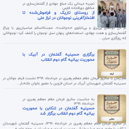
تجربه میدانی یک مبلغ جهادی از گفتمان‌سازی در
مناطق دورافتاده فارس
از روستای تاریک و فراموش‌شده تا
افتخارآفرینی نوجوانان در تراز ملی
در دل کوه‌های بی‌برق و بی‌تابلوی «ده‌چاشت»، حجت‌الاسلام عباسیان‌پور با چراغ
گفتمان‌سازی و همت جهادی، استعدادهای پنهان نسل نوجوان را کشف کرد؛ نوجوانانی
که روزگاری میان…
برگزاری حسینیه گفتمان در آبیک با
محوریت بیانیه گام دوم انقلاب
هم زمان با سالروز فرمان مقام معظم رهبری در خردادماه ۱۳۹۸ نشست قیام جوانان در
حسینیه گفتمان شهرستان آبیک در استان قزوین با حضور بانوان خانه‌دار…
به مناسبت سالروز فرمان مقام معظم رهبری در
خردادماه ۱۳۹۸
حسینیه گفتمان در تنکابن با محوریت
بیانیه گام دوم انقلاب برگزار شد
در سالروز فرمان مقام معظم رهبری در خردادماه ۱۳۹۸، حسینیه گفتمان شهرستان
تنکابن با حضور مردم و با سخنرانی مدرسین اسدی و عباسیان در حوزه علمیه…