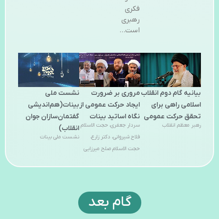
فکری
رهبری
است…
بیانیه گام دوم انقلاب
مروری بر ضرورت
نشست ملی
اسلامی راهی برای
ایجاد حرکت عمومی از
بینات(هم‌اندیشی
تحقق حرکت عمومی
نگاه اساتید بینات
گفتمان‌سازان جوان
رهبر معظم انقلاب
سردار جعفری، حجت الاسلام
انقلاب)
فلاح شیروانی، دکتر زارع،
نشست ملی بینات
حجت الاسلام صلح میرزایی
گام بعد