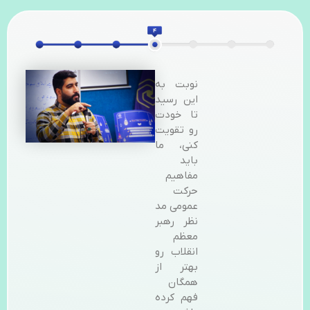
نوبت به
این رسید
تا خودت
رو تقویت
کنی، ما
باید
مفاهیم
حرکت
عمومی مد
نظر رهبر
معظم
انقلاب رو
بهتر از
همگان
فهم کرده