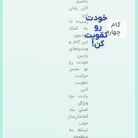
باشیم.
الان زمان
این
خودت
رسیده تا
گام
رو
به کمک
چهارم
تقویت
ویدیوی
کن!
این گام و
ویدیوهای
پایین
خودت رو
تو مسیر
حرکتت
تقویت
کنی.
یادت نره
ویژگی
اصلی یک
گفتمان‌ساز
خوب
تسلط به
منظومه