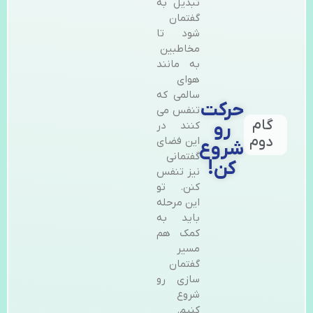
تبدیل به
گفتمان
شود تا
مخاطبین
به مانند
هوای
سالمی که
حرکت
تنفس می
گام
رو
کنند در
دوم
این فضای
شروع
گفتمانی
کن!
نیز تنفس
کنن. تو
این مرحله
باید به
کمک هم
مسیر
گفتمان
سازی رو
شروع
کنیم.