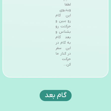
لطفا
ویدیوی
این گام
رو ببین و
حرکتت رو
بشناس و
بعد گام
به گام در
این سفر
در کنار ما
حرکت
کن…
گام بعد