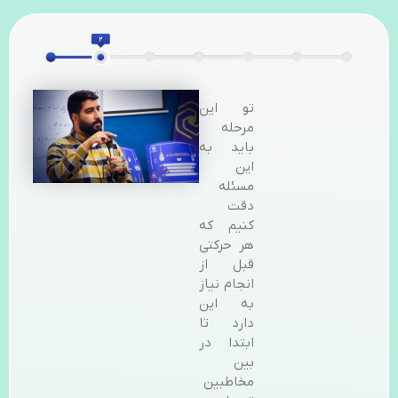
تو این
مرحله
باید به
این
مسئله
دقت
کنیم که
هر حرکتی
قبل از
انجام نیاز
به این
دارد تا
ابتدا در
بین
مخاطبین