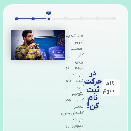
حالا که به
ضرورت و
اهمیت
کار پی
بردی
لازمه تو
در
حرکت
حرکت
ثبت نام
گام
کنی تا
ثبت
سوم
بتونیم
نام
کنار هم
کن!
مسیر
گفتمان‌سازی
حرکت
عمومی رو